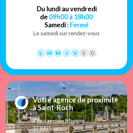
Du lundi au vendredi
de
09h00 à 18h00
Samedi :
Fermé
Le samedi sur rendez-vous
L
M
M
J
V
S
D
Votre agence de proximité
à Saint-Roch
22 bis avenue Maginot
37100 Tours