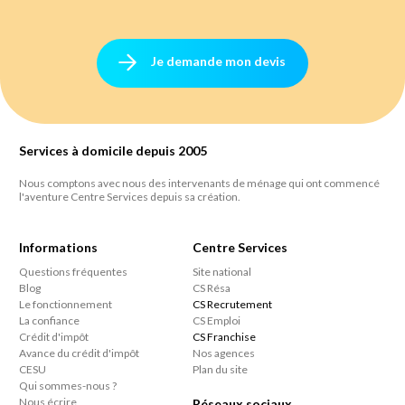
Je demande mon devis
Services à domicile depuis 2005
Nous comptons avec nous des intervenants de ménage qui ont commencé
l'aventure Centre Services depuis sa création.
Informations
Centre Services
Questions fréquentes
Site national
Blog
CS Résa
Le fonctionnement
CS Recrutement
La confiance
CS Emploi
Crédit d'impôt
CS Franchise
Avance du crédit d'impôt
Nos agences
CESU
Plan du site
Qui sommes-nous ?
Nous écrire
Réseaux sociaux