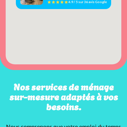
4.9 / 5
sur
36 avis
Google
Nos services de ménage
sur-mesure adaptés à vos
besoins.
Nous comprenons que votre emploi du temps