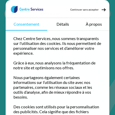
Continuer sans accepter
Consentement
Détails
À propos
Accueil
Ménage à domicile
Ménage Indre et loire
Ménage Tours
Ménage Saint-Roch
Chez Centre Services, nous sommes transparents
sur l'utilisation des cookies. Ils nous permettent de
personnaliser nos services et d’améliorer votre
expérience.
Grâce à eux, nous analysons la fréquentation de
notre site et optimisons nos offres.
Ménage à domicile à
Nous partageons également certaines
informations sur l’utilisation du site avec nos
Saint-Roch
partenaires, comme les réseaux sociaux et les
outils d’analyse, afin de mieux répondre à vos
besoins.
Profitez de 50% de crédit d'impôt immédiat avec votre
agence de proximité pour un domicile impeccable.
Des cookies sont utilisés pour la personnalisation
des publicités. Cela signifie que des fichiers