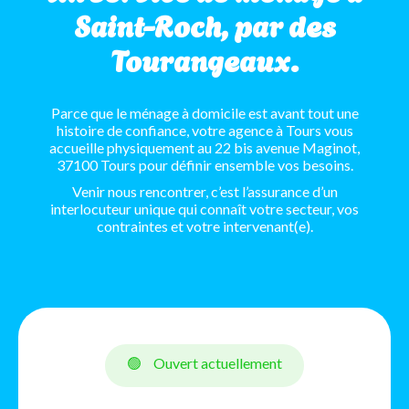
Saint-Roch, par des
Tourangeaux.
Parce que le ménage à domicile est avant tout une
histoire de confiance, votre agence à Tours vous
accueille physiquement au 22 bis avenue Maginot,
37100 Tours pour définir ensemble vos besoins.
Venir nous rencontrer, c’est l’assurance d’un
interlocuteur unique qui connaît votre secteur, vos
contraintes et votre intervenant(e).
🟢
Ouvert actuellement