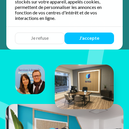
stockés sur votre appareil, appelés cookies,
4.9 / 5 sur 36 avis
Google
permettent de personnaliser les annonces en
fonction de vos centres d'intérêt et de vos
interactions en ligne.
Devis
Discuter
Y aller
Appeler
Je refuse
J'accepte
Nathalie &
Christophe
Glaize
22 bis avenue Maginot
37100 Tours