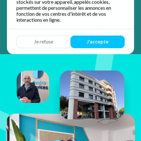
stockés sur votre appareil, appelés cookies,
4.5 / 5 sur 60 avis
Google
permettent de personnaliser les annonces en
fonction de vos centres d'intérêt et de vos
interactions en ligne.
Devis
Discuter
Y aller
Appeler
Je refuse
J'accepte
Benjamin
Besnard
141 bd Lavoisier
63000 Clermont-Ferrand