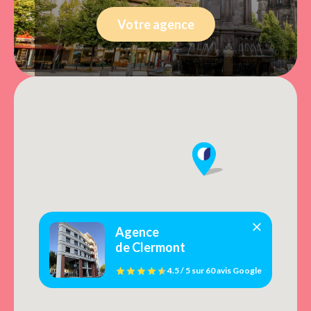
Votre agence
Agence
de Clermont
4.5 / 5
sur
60 avis
Google