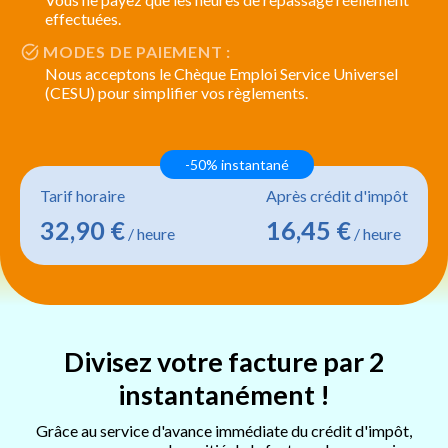
effectuées.
MODES DE PAIEMENT :
Nous acceptons le Chèque Emploi Service Universel
(CESU) pour simplifier vos règlements.
-50% instantané
Tarif horaire
Après crédit d'impôt
32,90 €
16,45 €
/ heure
/ heure
Divisez votre facture par 2
instantanément !
Grâce au service d'avance immédiate du crédit d'impôt,