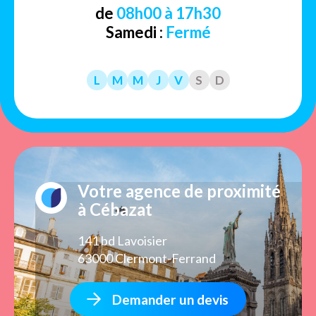
de
08h00 à 17h30
Samedi :
Fermé
L
M
M
J
V
S
D
Votre agence de proximité
à Cébazat
141 bd Lavoisier
63000 Clermont-Ferrand
Demander un devis