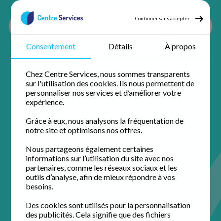
Continuer sans accepter
Consentement
Détails
À propos
Accueil
Repassage à domicile
Repassage Puy de dôme
Repassage Cébazat
Chez Centre Services, nous sommes transparents
sur l'utilisation des cookies. Ils nous permettent de
personnaliser nos services et d’améliorer votre
expérience.
Grâce à eux, nous analysons la fréquentation de
notre site et optimisons nos offres.
Repassage à domicile à
Nous partageons également certaines
informations sur l’utilisation du site avec nos
Cébazat
partenaires, comme les réseaux sociaux et les
outils d’analyse, afin de mieux répondre à vos
besoins.
Profitez de 50% de crédit d'impôt immédiat avec votre
agence de proximité pour un domicile impeccable.
Des cookies sont utilisés pour la personnalisation
des publicités. Cela signifie que des fichiers