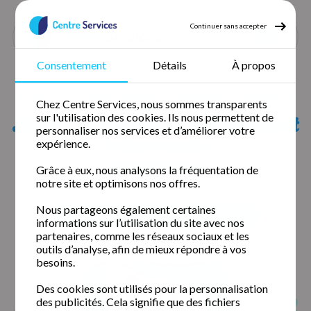
Continuer sans accepter
Consentement
Détails
À propos
Accueil
Repassage à domicile
Repassage Puy de dôme
Chez Centre Services, nous sommes transparents
Repassage Ménétrol
Liste des agences qui peuvent
sur l'utilisation des cookies. Ils nous permettent de
personnaliser nos services et d’améliorer votre
intervenir
expérience.
chez vous
Grâce à eux, nous analysons la fréquentation de
notre site et optimisons nos offres.
Nous partageons également certaines
Clermont-Ferrand (63000)
Issoire (63500)
informations sur l’utilisation du site avec nos
partenaires, comme les réseaux sociaux et les
outils d’analyse, afin de mieux répondre à vos
besoins.
Des cookies sont utilisés pour la personnalisation
des publicités. Cela signifie que des fichiers