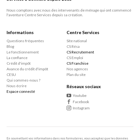
Nous comptons avec nous des intervenants de ménage qui ont commencé
l'aventure Centre Services depuis sa création.
Informations
Centre Services
Questions fréquentes
Site national
Blog
CS Résa
Le fonctionnement
CS Recrutement
La confiance
CS Emploi
Crédit d'impôt
CS Franchise
Avance du crédit d'impôt
Nos agences
CESU
Plan du site
Qui sommes-nous ?
Nous écrire
Réseaux sociaux
Espace connecté
Youtube
Facebook
Instagram
En soumettant vos informations dans nos formulaires, vous acceptez que les données