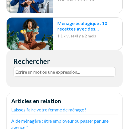
Ménage écologique : 10
recettes avec des
indispensables du quotidien
1.1 k vues
•
il y a 2 mois
Rechercher
Articles en relation
Laissez faire votre femme de ménage !
Aide ménagère : être employeur ou passer par une
agence ?