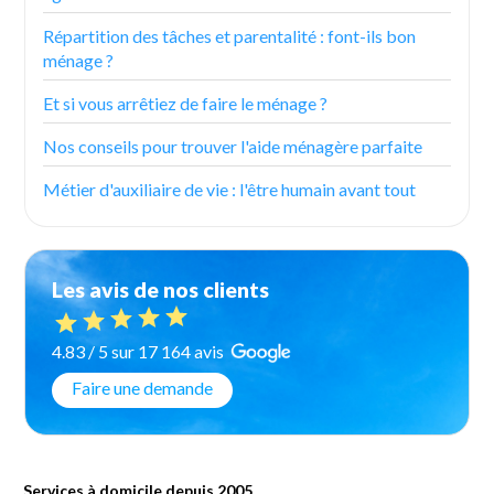
Répartition des tâches et parentalité : font-ils bon
ménage ?
Et si vous arrêtiez de faire le ménage ?
Nos conseils pour trouver l'aide ménagère parfaite
Métier d'auxiliaire de vie : l'être humain avant tout
Les avis de nos clients
4.83 / 5 sur 17 164 avis
Faire une demande
Services à domicile depuis 2005