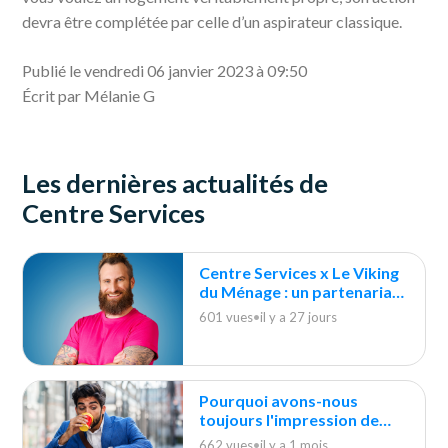
devra être complétée par celle d’un aspirateur classique.
Publié le vendredi 06 janvier 2023 à 09:50
Écrit par Mélanie G
Les dernières actualités de
Centre Services
Centre Services x Le Viking
du Ménage : un partenariat
durable
601 vues
•
il y a 27 jours
Pourquoi avons-nous
toujours l'impression de
courir après le ménage ?
662 vues
•
il y a 1 mois