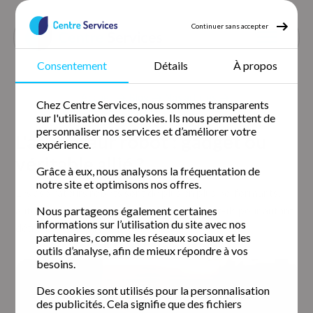
Continuer sans accepter
Consentement
Détails
À propos
Accueil
Blog
Nos articles
Chez Centre Services, nous sommes transparents
L aspirateur robot gadget ou veritable allie
sur l'utilisation des cookies. Ils nous permettent de
personnaliser nos services et d’améliorer votre
L'aspirateur robot : gadget ou
expérience.
véritable allié ?
Grâce à eux, nous analysons la fréquentation de
notre site et optimisons nos offres.
Les aspirateurs robots sont de plus en plus performants,
autonomes et multifonctions. Mais peuvent-ils pour autant
Nous partageons également certaines
informations sur l’utilisation du site avec nos
détrôner les aspirateurs “classiques” ?
partenaires, comme les réseaux sociaux et les
outils d’analyse, afin de mieux répondre à vos
besoins.
Des cookies sont utilisés pour la personnalisation
des publicités. Cela signifie que des fichiers