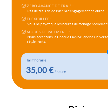
ZÉRO AVANCE DE FRAIS :
Pas de frais de dossier ni d'engagement de durée.
FLEXIBILITÉ :
Vous ne payez que les heures de ménage réellement
MODES DE PAIEMENT :
Nous acceptons le Chèque Emploi Service Universel
règlements.
Tarif horaire
35,00 €
/ heure