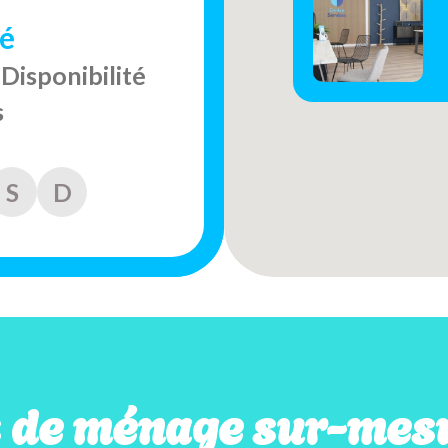
é
Disponibilité
s
S
D
s de ménage sur-mesu