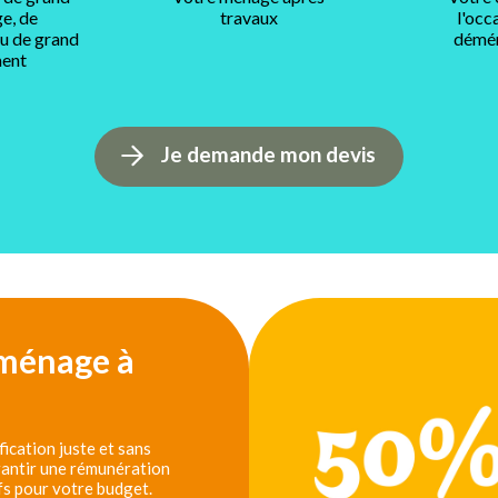
e, de
travaux
l'occ
ou de grand
démé
ent
Je demande mon devis
 ménage à
ication juste et sans
arantir une rémunération
fs pour votre budget.