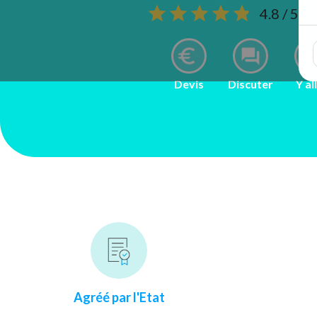
4.8 / 5 s
Devis
Discuter
Y al
Agréé par l'Etat