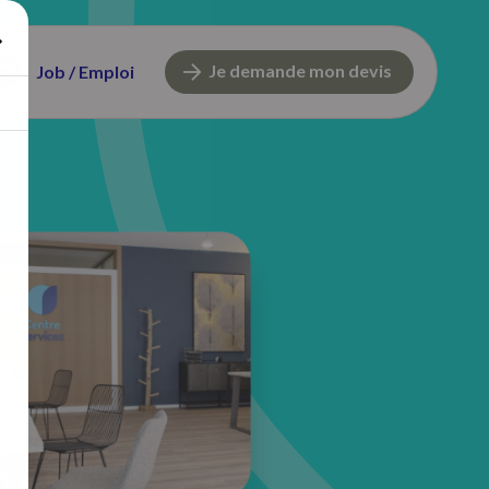
Je demande mon devis
Job / Emploi
74 avenue d'Altkirch
68100 Mulhouse