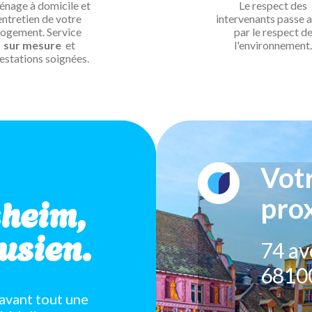
nage à domicile et
Le respect des
entretien de votre
intervenants passe a
logement. Service
par le respect d
sur mesure
et
l'environnement.
estations soignées.
Vot
heim,
pro
usien.
74 av
6810
avant tout une