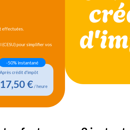
 effectuées.
 (CESU) pour simplifier vos
-50% instantané
Après crédit d'impôt
17,50 €
/ heure