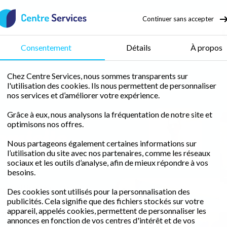
Continuer sans accepter
nage
Consentement
Détails
À propos
Chez Centre Services, nous sommes transparents sur
l'utilisation des cookies. Ils nous permettent de personnaliser
Ménage Habsheim
nos services et d’améliorer votre expérience.
Grâce à eux, nous analysons la fréquentation de notre site et
optimisons nos offres.
omicile
Maxime
Folzer
Nous partageons également certaines informations sur
eim
l’utilisation du site avec nos partenaires, comme les réseaux
sociaux et les outils d’analyse, afin de mieux répondre à vos
besoins.
édit d'impôt
Des cookies sont utilisés pour la personnalisation des
ce de proximité
publicités. Cela signifie que des fichiers stockés sur votre
appareil, appelés cookies, permettent de personnaliser les
peccable.
annonces en fonction de vos centres d'intérêt et de vos