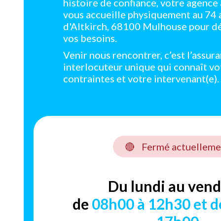
histoire de confiance, votre agenc
vous accueille physiquement au 74
d'Altkirch, 68100 Mulhouse pour d
vos besoins.
Venir nous rencontrer, c’est l’assur
interlocuteur unique qui connaît vo
contraintes et votre intervenant(e).
🔴
Fermé actuelleme
Du lundi au vend
de
08h00 à 12h30 et d