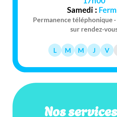
17h00
Samedi :
Ferm
Permanence téléphonique - 
sur rendez-vou
L
M
M
J
V
Nos service