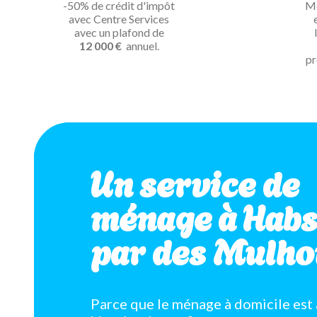
-50% de crédit d'impôt
Mé
avec Centre Services
avec un plafond de
12 000 €
annuel.
pr
Un service de
ménage à Habs
par des Mulho
Parce que le ménage à domicile est 