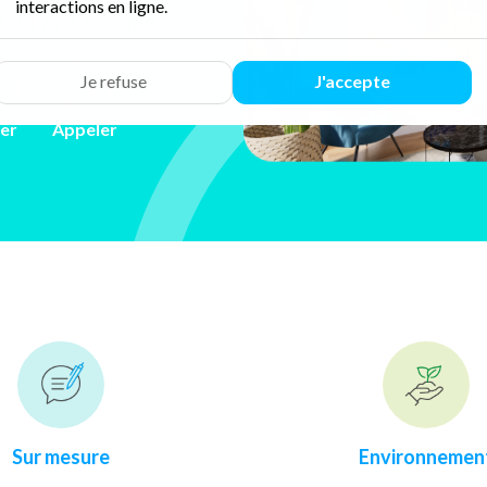
interactions en ligne.
ur 94 avis
Google
Je refuse
J'accepte
ler
Appeler
Sur mesure
Environnemen