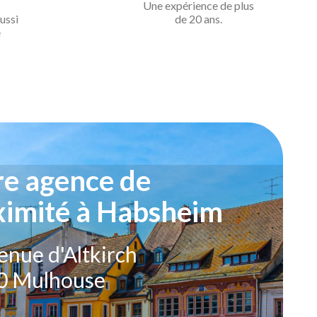
Une expérience de
plus
ussi
de 20 ans.
e
re agence de
ximité à Habsheim
enue d'Altkirch
0 Mulhouse