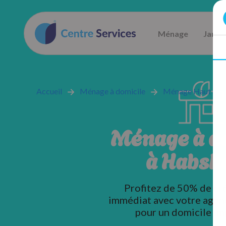
Ménage
Jardi
Accueil
Ménage à domicile
Ménage Haut rhin
Ménage à d
à Habsh
Profitez de 50% de cr
immédiat avec votre agen
pour un domicile im