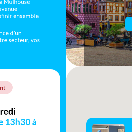
e à Mulhouse
 avenue
éfinir ensemble
ance d’un
tre secteur, vos
nt
redi
e 13h30 à