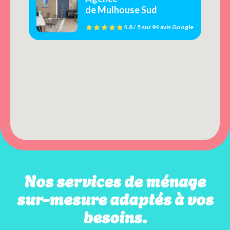
de Mulhouse Sud
4.8 / 5
sur
94 avis
Google
Nos services de ménage
sur-mesure adaptés à vos
besoins.