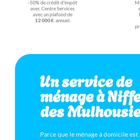
-50% de crédit d'impôt
Mé
avec Centre Services
avec un plafond de
12 000 €
annuel.
pr
Un service de
ménage à Niffe
des Mulhousie
Parce que le ménage à domicile est 