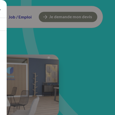
Je demande mon devis
Job / Emploi
74 avenue d'Altkirch
68100 Mulhouse