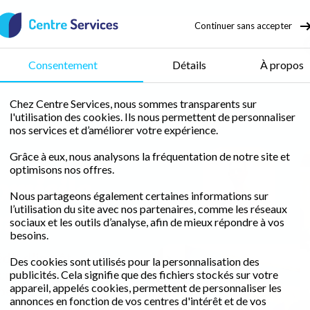
Continuer sans accepter
nage
Consentement
Détails
À propos
Chez Centre Services, nous sommes transparents sur
l'utilisation des cookies. Ils nous permettent de personnaliser
Ménage Niffer
nos services et d’améliorer votre expérience.
Grâce à eux, nous analysons la fréquentation de notre site et
optimisons nos offres.
omicile
Maxime
Folzer
Nous partageons également certaines informations sur
er
l’utilisation du site avec nos partenaires, comme les réseaux
sociaux et les outils d’analyse, afin de mieux répondre à vos
besoins.
édit d'impôt
Des cookies sont utilisés pour la personnalisation des
ce de proximité
publicités. Cela signifie que des fichiers stockés sur votre
appareil, appelés cookies, permettent de personnaliser les
peccable.
annonces en fonction de vos centres d'intérêt et de vos