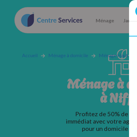
Ménage
Jardi
Accueil
Ménage à domicile
Ménage Haut rhin
Ménage à d
à Niff
Profitez de 50% de cr
immédiat avec votre agen
pour un domicile im