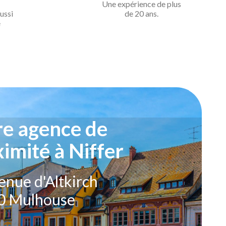
Une expérience de
plus
ussi
de 20 ans.
e
re agence de
imité à Niffer
enue d'Altkirch
0 Mulhouse