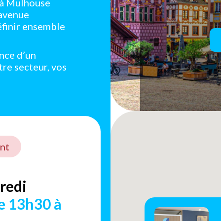
e à Mulhouse
 avenue
éfinir ensemble
ance d’un
tre secteur, vos
nt
redi
e 13h30 à