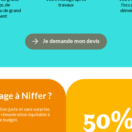
e, de
travaux
l'occ
ou de grand
démé
ent
Je demande mon devis
ge à Niffer ?
ion juste et sans surprise.
e rémunération équitable à
re budget.