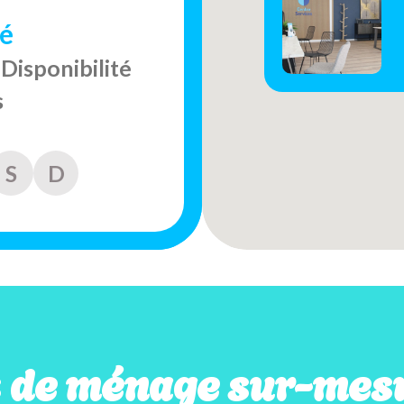
é
Disponibilité
s
S
D
s de ménage sur-mesu