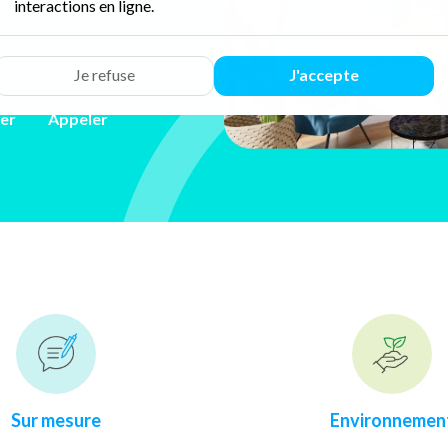
interactions en ligne.
ur 94 avis
Google
Je refuse
J'accepte
ler
Appeler
Sur mesure
Environnemen