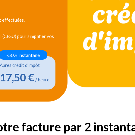
 effectuées.
 (CESU) pour simplifier vos
-50% instantané
Après crédit d'impôt
17,50 €
/ heure
otre facture par 2 instan