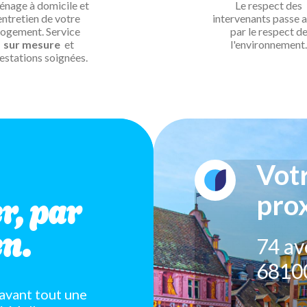
nage à domicile et
Le respect des
entretien de votre
intervenants passe a
logement. Service
par le respect d
sur mesure
et
l'environnement.
estations soignées.
Vot
r, par
prox
n.
74 av
6810
avant tout une