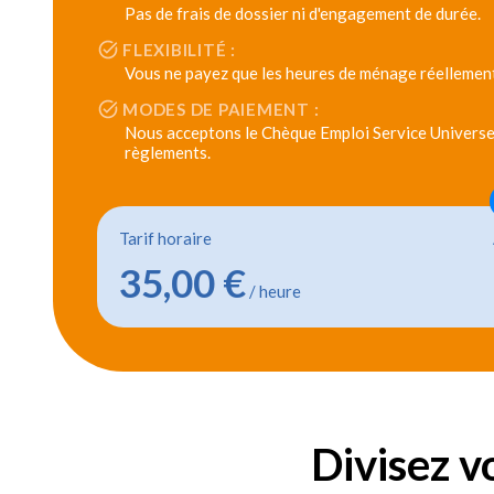
Pas de frais de dossier ni d'engagement de durée.
FLEXIBILITÉ :
Vous ne payez que les heures de ménage réellement
MODES DE PAIEMENT :
Nous acceptons le Chèque Emploi Service Universel
règlements.
Tarif horaire
35,00 €
/ heure
Divisez v