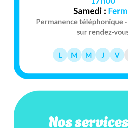
17h00
Samedi :
Ferm
Permanence téléphonique - 
sur rendez-vou
L
M
M
J
V
Nos service