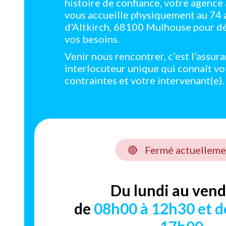
histoire de confiance, votre agenc
vous accueille physiquement au 74
d'Altkirch, 68100 Mulhouse pour d
vos besoins.
Venir nous rencontrer, c’est l’assur
interlocuteur unique qui connaît vo
contraintes et votre intervenant(e).
🔴
Fermé actuelleme
Du lundi au vend
de
08h00 à 12h30 et d