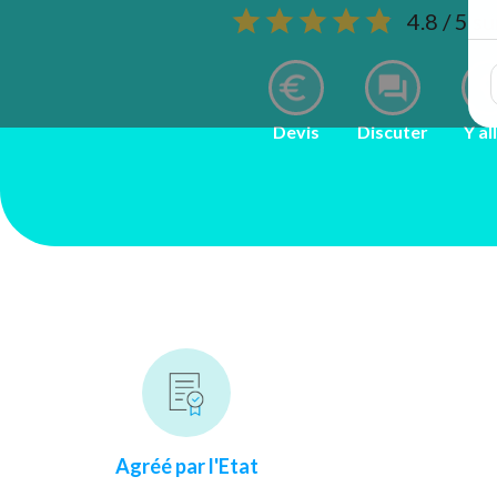
4.8 / 5 s
Devis
Discuter
Y al
Agréé par l'Etat