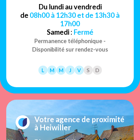
Du lundi au vendredi
de
08h00 à 12h30 et de 13h30 à
17h00
Samedi :
Fermé
Permanence téléphonique -
Disponibilité sur rendez-vous
L
M
M
J
V
S
D
Votre agence de proximité
à Heiwiller