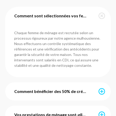
Comment sont sélectionnées vos femmes de ménage à Heiwiller ?
Chaque femme de ménage est recrutée selon un
processus rigoureux par notre agence mulhousienne.
Nous effectuons un contrôle systématique des
références et une vérification des antécédents pour
garantir la sécurité de votre maison. Tous nos
intervenants sont salariés en CDI, ce qui assure une
stabilité et une qualité de nettoyage constante.
Comment bénéficier des 50% de crédit d'impôt immédiat ?
Grâce à l’avance immédiate du crédit d’impôt, vous ne
payez que 50% du montant de vos prestations. Ce
Vos prestations de ménage sont-elles avec ou sans engagement ?