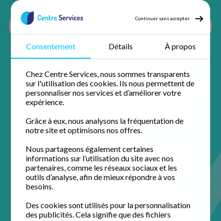
Continuer sans accepter
Consentement
Détails
À propos
Accueil
Ménage à domicile
Ménage Haut rhin
Ménage Heiwiller
Chez Centre Services, nous sommes transparents
sur l'utilisation des cookies. Ils nous permettent de
personnaliser nos services et d’améliorer votre
expérience.
Grâce à eux, nous analysons la fréquentation de
notre site et optimisons nos offres.
Ménage à domicile à
Nous partageons également certaines
informations sur l’utilisation du site avec nos
Heiwiller
partenaires, comme les réseaux sociaux et les
outils d’analyse, afin de mieux répondre à vos
besoins.
Profitez de 50% de crédit d'impôt immédiat avec votre
agence de proximité pour un domicile impeccable.
Des cookies sont utilisés pour la personnalisation
des publicités. Cela signifie que des fichiers