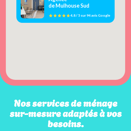
de Mulhouse Sud
4.8 / 5
sur
94 avis
Google
Nos services de ménage
sur-mesure adaptés à vos
besoins.