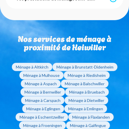
service est mis en place par l'URSSAF et notre agence
s'occupe de l'intégralité des démarches
administratives pour vous. Vous pouvez également
Nos services de ménage sont totalement flexibles et
utiliser vos Chèques Emploi Service Universels (CESU)
sans engagement de durée. Que vous ayez besoin
pour régler vos factures de ménage à domicile.
d'un ménage ponctuel ou régulier, vous restez libre de
Nos services de ménage à
modifier ou d'arrêter vos interventions sur simple
appel à votre agence de Mulhouse.
proximité de Heiwiller
Ménage à Altkirch
Ménage à Brunstatt-Didenheim
Ménage à Mulhouse
Ménage à Riedisheim
Ménage à Aspach
Ménage à Balschwiller
Ménage à Bernwiller
Ménage à Bruebach
Ménage à Carspach
Ménage à Dietwiller
Ménage à Eglingen
Ménage à Emlingen
Ménage à Eschentzwiller
Ménage à Flaxlanden
Ménage à Froeningen
Ménage à Galfingue