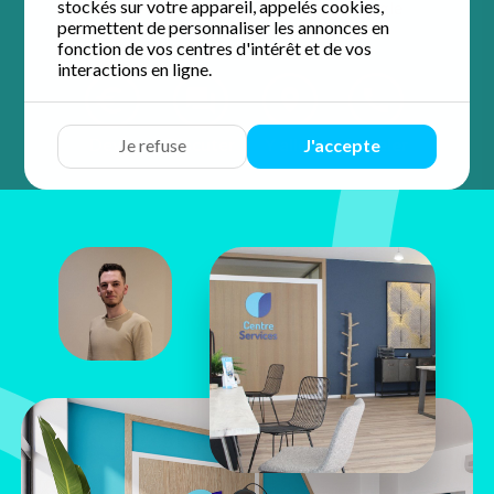
stockés sur votre appareil, appelés cookies,
4.8 / 5 sur 94 avis
Google
permettent de personnaliser les annonces en
fonction de vos centres d'intérêt et de vos
interactions en ligne.
Devis
Discuter
Y aller
Appeler
Je refuse
J'accepte
Maxime
Folzer
74 avenue d'Altkirch
68100 Mulhouse