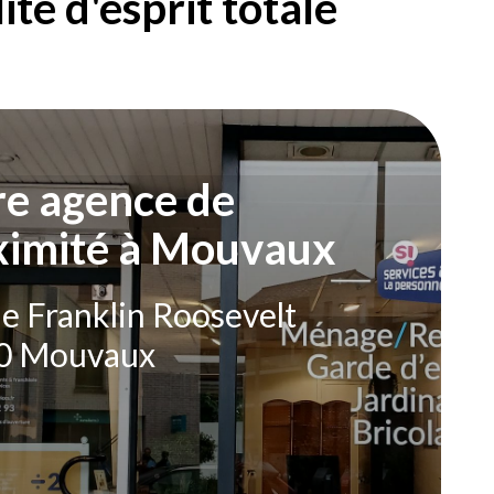
té d'esprit totale
re agence de
ximité à Mouvaux
e Franklin Roosevelt
0 Mouvaux