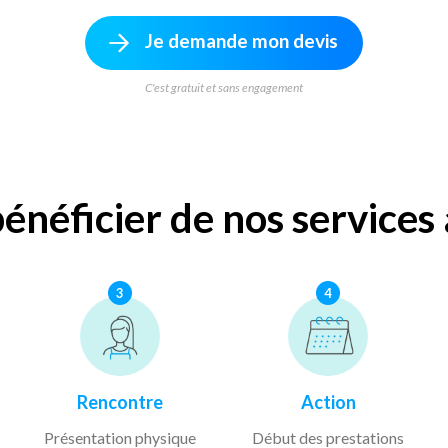
Je demande mon devis
C'est gratuit et sans engagement
néficier de nos service
3
4
Rencontre
Action
Présentation physique
Début des prestations