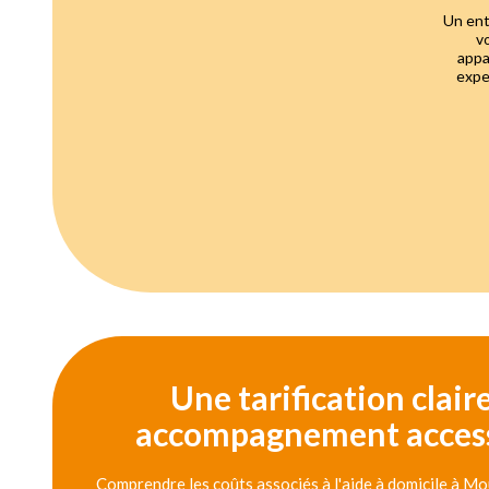
Un ent
v
appa
expe
Une tarification clair
accompagnement access
Comprendre les coûts associés à l'aide à domicile à M