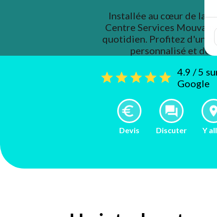
Installée au cœur de la vi
Centre Services Mouvaux 
quotidien. Profitez d'un
personnalisé et de 
4.9 / 5 s
Google
Devis
Discuter
Y al