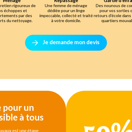
Ménage
Repassage
Garde d'enf
retien rigoureux de
Une femme de ménage
Des nounous de co
os échoppes et
dédiée pour un linge
pour vos sorties 
rtements par des
impeccable, collecté et traité
retours d'école dans
rts du nettoyage.
à votre domicile.
quartiers mouvall
Je demande mon devis
e pour un
ible à tous
ouvaux est une étape