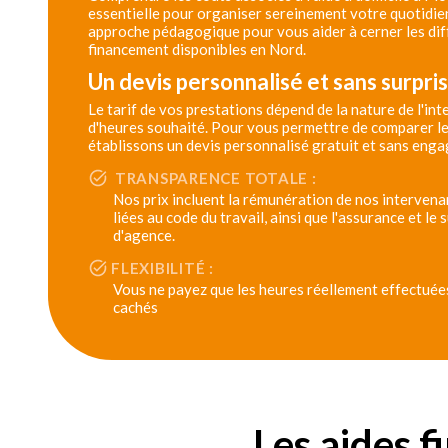
essentielle pour organiser sereinement votre quotidie
approche pédagogique pour vous aider à cerner les dif
financement disponibles en Nord.
Un devis personnalisé et sans surpri
Le tarif de vos prestations dépend de la nature de l'in
d'heures souhaité. Pour vous permettre de comparer le
établissons un devis personnalisé gratuit et sans eng
TRANSPARENCE TOTALE :
Nos prix incluent la rémunération de nos intervenan
liées au code du travail, ainsi que l'assurance et le
d'agence.
FLEXIBILITÉ :
Vous ne payez que les heures réellement effectuées,
cachés
Les aides f