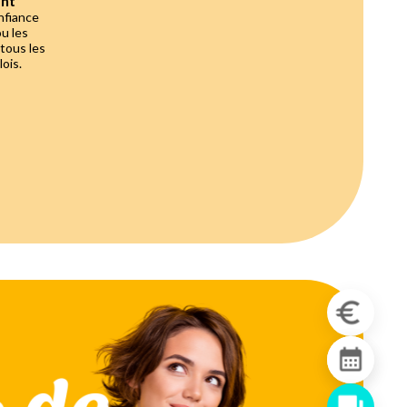
ant
nfiance
ou les
 tous les
ois.