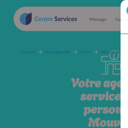
Ménage
Garde
Accueil
Nos agences
Nord
Mouvaux
Votre age
services 
personn
Mouva