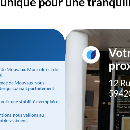
unique pour une tranquilli
Vot
pro
ce de Mouvaux. Mon rôle est de
l.
12 Ru
agence de Mouvaux, vous
dié qui connaît parfaitement
5942
antir une stabilité exemplaire
ntions, nous veillons au
mble vraiment.