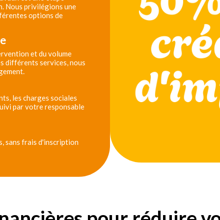
n. Nous privilégions une
férentes options de
se
tervention et du volume
s différents services, nous
agement.
ts, les charges sociales
 suivi par votre responsable
 sans frais d'inscription
inancières pour réduire v