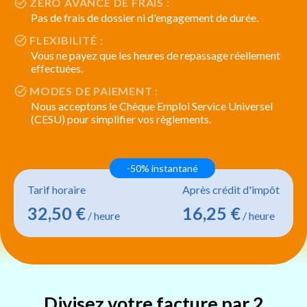
ZÉRO AVANCE DE FRAIS :
Pas de frais de dossier ni d'engagement de durée.
FLEXIBILITÉ :
Vous ne payez que les heures de repassage réellement
effectuées.
MODES DE PAIEMENT :
Nous acceptons le Chèque Emploi Service Universel
(CESU) pour simplifier vos règlements.
-50% instantané
Tarif horaire
Après crédit d'impôt
32,50 €
16,25 €
/ heure
/ heure
Divisez votre facture par 2