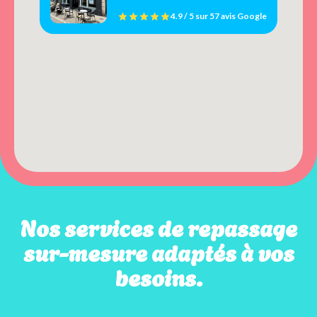
4.9 / 5
sur
57 avis
Google
Nos services de repassage
sur-mesure adaptés à vos
besoins.