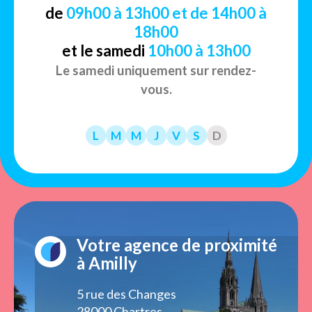
de
09h00 à 13h00 et de 14h00 à
18h00
et le samedi
10h00 à 13h00
Le samedi uniquement sur rendez-
vous.
L
M
M
J
V
S
D
Votre agence de proximité
à Amilly
5 rue des Changes
28000 Chartres