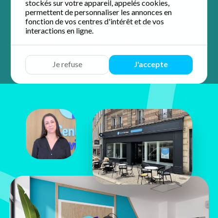
stockés sur votre appareil, appelés cookies,
4.9 / 5 sur 57 avis
Google
permettent de personnaliser les annonces en
fonction de vos centres d'intérêt et de vos
interactions en ligne.
Devis
Discuter
Y aller
Appeler
Je refuse
J'accepte
Adèle
Josquin
5 rue des Changes
28000 Chartres