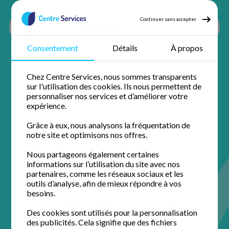
Continuer sans accepter
Consentement
Détails
À propos
Accueil
Repassage à domicile
Repassage Eure et loir
Repassage Amilly
Chez Centre Services, nous sommes transparents
sur l'utilisation des cookies. Ils nous permettent de
personnaliser nos services et d’améliorer votre
expérience.
Grâce à eux, nous analysons la fréquentation de
notre site et optimisons nos offres.
Repassage à domicile à
Nous partageons également certaines
informations sur l’utilisation du site avec nos
Amilly
partenaires, comme les réseaux sociaux et les
outils d’analyse, afin de mieux répondre à vos
besoins.
Profitez de 50% de crédit d'impôt immédiat avec votre
agence de proximité pour un domicile impeccable.
Des cookies sont utilisés pour la personnalisation
des publicités. Cela signifie que des fichiers