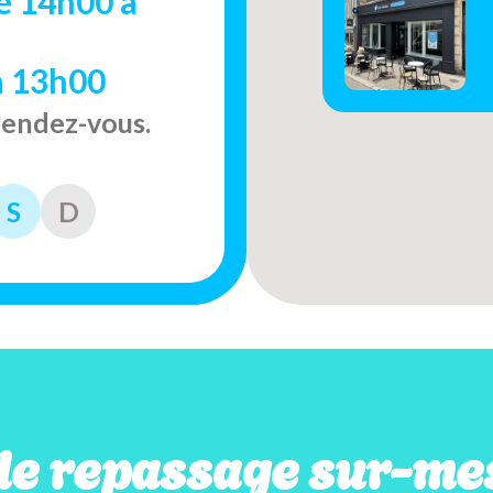
e 14h00 à
à 13h00
rendez-vous.
S
D
de repassage sur-me