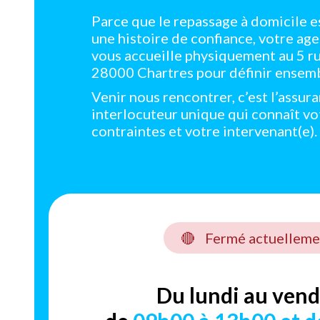
Parce que le repassage à domicile e
une histoire de confiance, votre ag
vous accueille physiquement au 5 r
28000 Chartres pour définir ensemb
Venir nous rencontrer, c’est l’assur
interlocuteur unique qui connaît vo
contraintes et votre intervenant(e).
🔴
Fermé actuelleme
Du lundi au vend