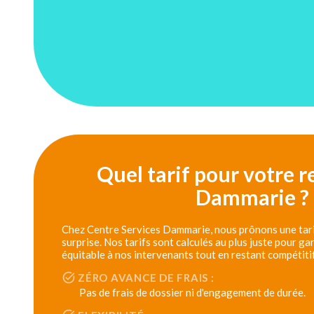
Quel tarif pour votre r
Dammarie ?
Chez Centre Services Dammarie, nous prônons une tarif
surprise. Nos tarifs sont calculés au plus juste pour g
équitable à nos intervenants tout en restant compétiti
ZÉRO AVANCE DE FRAIS :
Pas de frais de dossier ni d'engagement de durée.