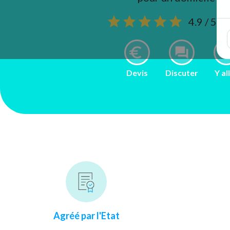
4.9 / 5 s
Devis
Discuter
Y al
Agréé par l'Etat