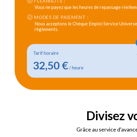
FLEXIBILITÉ :
Vous ne payez que les heures de repassage réellem
MODES DE PAIEMENT :
Nous acceptons le Chèque Emploi Service Universel
règlements.
Tarif horaire
32,50 €
/ heure
Divisez v
Grâce au service d'avance