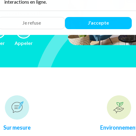
interactions en ligne.
ur 58 avis
Google
Je refuse
J'accepte
ler
Appeler
Sur mesure
Environnemen