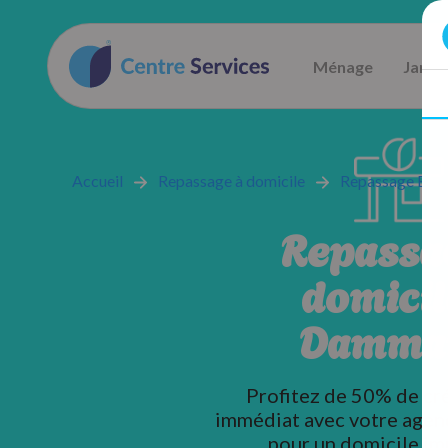
Ménage
Jardi
Accueil
Repassage à domicile
Repassage Eure 
Repassa
domicil
Damma
Profitez de 50% de cr
immédiat avec votre agen
pour un domicile im