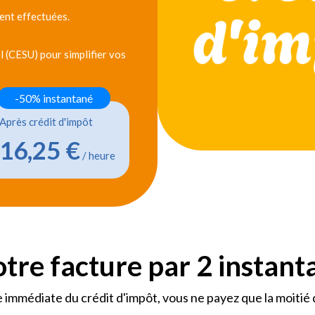
ent effectuées.
 (CESU) pour simplifier vos
-50% instantané
Après crédit d'impôt
16,25 €
/ heure
otre facture par 2 instan
 immédiate du crédit d'impôt, vous ne payez que la moitié 