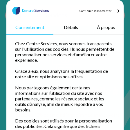
Continuer sans accepter
Consentement
Détails
À propos
Accueil
Repassage à domicile
Repassage Eure et loir
Repassage Champhol
Chez Centre Services, nous sommes transparents
sur l'utilisation des cookies. Ils nous permettent de
personnaliser nos services et d’améliorer votre
expérience.
Grâce à eux, nous analysons la fréquentation de
notre site et optimisons nos offres.
Repassage à domicile à
Nous partageons également certaines
informations sur l’utilisation du site avec nos
Champhol
partenaires, comme les réseaux sociaux et les
outils d’analyse, afin de mieux répondre à vos
besoins.
Profitez de 50% de crédit d'impôt immédiat avec votre
agence de proximité pour un domicile impeccable.
Des cookies sont utilisés pour la personnalisation
des publicités. Cela signifie que des fichiers