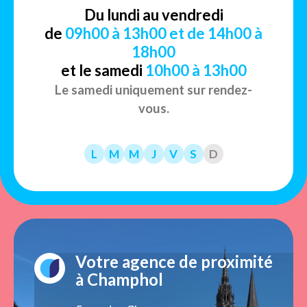
Du lundi au vendredi
de
09h00 à 13h00 et de 14h00 à
18h00
et le samedi
10h00 à 13h00
Le samedi uniquement sur rendez-
vous.
L
M
M
J
V
S
D
Votre agence de proximité
à Champhol