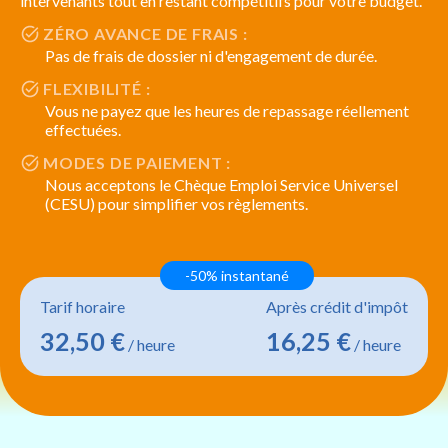
intervenants tout en restant compétitifs pour votre budget.
ZÉRO AVANCE DE FRAIS :
Pas de frais de dossier ni d'engagement de durée.
FLEXIBILITÉ :
Vous ne payez que les heures de repassage réellement
effectuées.
MODES DE PAIEMENT :
Nous acceptons le Chèque Emploi Service Universel
(CESU) pour simplifier vos règlements.
-50% instantané
Tarif horaire
Après crédit d'impôt
32,50 €
16,25 €
/ heure
/ heure