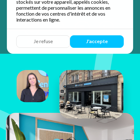
stockés sur votre appareil, appelés cookies,
4.9 / 5 sur 57 avis
Google
permettent de personnaliser les annonces en
fonction de vos centres d'intérêt et de vos
interactions en ligne.
Devis
Discuter
Y aller
Appeler
Je refuse
J'accepte
Adèle
Josquin
5 rue des Changes
28000 Chartres