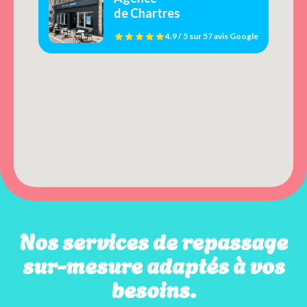
de Chartres
4.9 / 5
sur
57 avis
Google
Nos services de repassage
sur-mesure adaptés à vos
besoins.