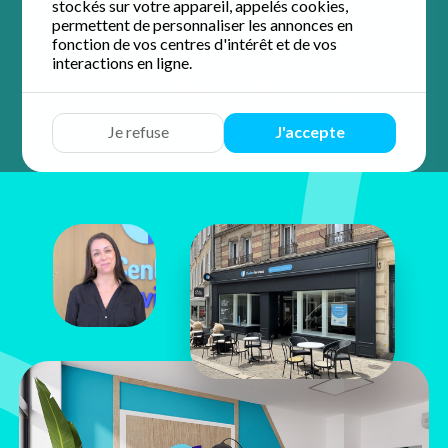
stockés sur votre appareil, appelés cookies,
4.9 / 5 sur 58 avis
Google
permettent de personnaliser les annonces en
fonction de vos centres d'intérêt et de vos
interactions en ligne.
Devis
Discuter
Y aller
Appeler
Je refuse
J'accepte
Adèle
Josquin
5 rue des Changes
28000 Chartres