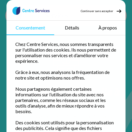
Continuer sans accepter
Consentement
Détails
À propos
Accueil
Repassage à domicile
Repassage Eure et loir
Repassage Barjouville
Chez Centre Services, nous sommes transparents
sur l'utilisation des cookies. Ils nous permettent de
personnaliser nos services et d’améliorer votre
expérience.
Grâce à eux, nous analysons la fréquentation de
notre site et optimisons nos offres.
Repassage à domicile à
Nous partageons également certaines
informations sur l’utilisation du site avec nos
Barjouville
partenaires, comme les réseaux sociaux et les
outils d’analyse, afin de mieux répondre à vos
besoins.
Profitez de 50% de crédit d'impôt immédiat avec votre
agence de proximité pour un domicile impeccable.
Des cookies sont utilisés pour la personnalisation
des publicités. Cela signifie que des fichiers