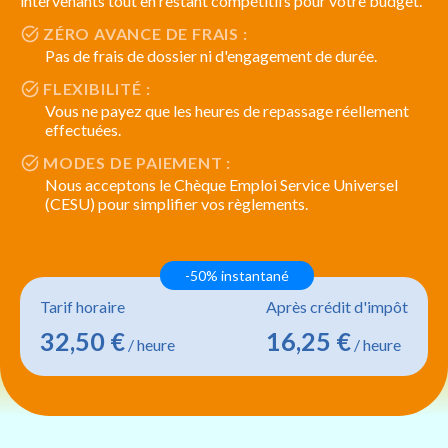
intervenants tout en restant compétitifs pour votre budget.
ZÉRO AVANCE DE FRAIS :
Pas de frais de dossier ni d'engagement de durée.
FLEXIBILITÉ :
Vous ne payez que les heures de repassage réellement
effectuées.
MODES DE PAIEMENT :
Nous acceptons le Chèque Emploi Service Universel
(CESU) pour simplifier vos règlements.
-50% instantané
Tarif horaire
Après crédit d'impôt
32,50 €
16,25 €
/ heure
/ heure