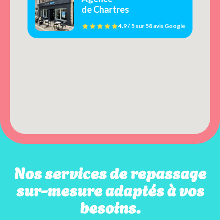
de Chartres
4.9 / 5
sur
58 avis
Google
Nos services de repassage
sur-mesure adaptés à vos
besoins.