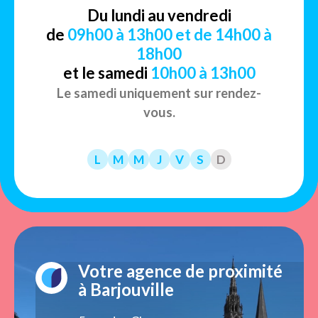
Du lundi au vendredi
de
09h00 à 13h00 et de 14h00 à
18h00
et le samedi
10h00 à 13h00
Le samedi uniquement sur rendez-
vous.
L
M
M
J
V
S
D
Votre agence de proximité
à Barjouville