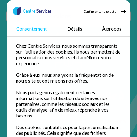
Continuer sans accepter
Consentement
Détails
À propos
Accueil
Repassage à domicile
Repassage Eure et loir
Repassage Coltainville
Chez Centre Services, nous sommes transparents
sur l'utilisation des cookies. Ils nous permettent de
personnaliser nos services et d’améliorer votre
expérience.
Grâce à eux, nous analysons la fréquentation de
notre site et optimisons nos offres.
Repassage à domicile à
Nous partageons également certaines
informations sur l’utilisation du site avec nos
Coltainville
partenaires, comme les réseaux sociaux et les
outils d’analyse, afin de mieux répondre à vos
besoins.
Profitez de 50% de crédit d'impôt immédiat avec votre
agence de proximité pour un domicile impeccable.
Des cookies sont utilisés pour la personnalisation
des publicités. Cela signifie que des fichiers