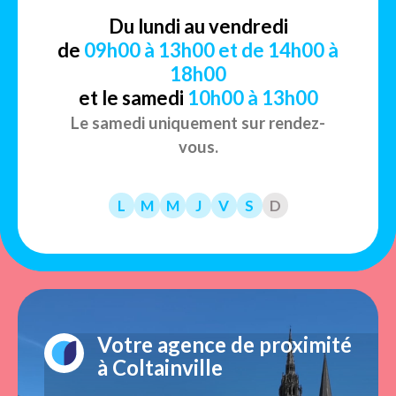
Du lundi au vendredi
de
09h00 à 13h00 et de 14h00 à
18h00
et le samedi
10h00 à 13h00
Le samedi uniquement sur rendez-
vous.
L
M
M
J
V
S
D
Votre agence de proximité
à Coltainville