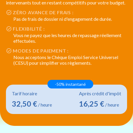
intervenants tout en restant compétitifs pour votre budget.
ZÉRO AVANCE DE FRAIS :
Pas de frais de dossier ni d'engagement de durée.
FLEXIBILITÉ :
Vous ne payez que les heures de repassage réellement
effectuées.
MODES DE PAIEMENT :
Nous acceptons le Chèque Emploi Service Universel
(CESU) pour simplifier vos règlements.
-50% instantané
Tarif horaire
Après crédit d'impôt
32,50 €
16,25 €
/ heure
/ heure