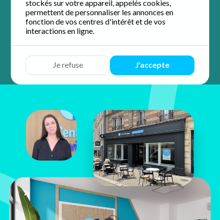
stockés sur votre appareil, appelés cookies,
4.9 / 5 sur 58 avis
Google
permettent de personnaliser les annonces en
fonction de vos centres d'intérêt et de vos
interactions en ligne.
Devis
Discuter
Y aller
Appeler
Je refuse
J'accepte
Adèle
Josquin
5 rue des Changes
28000 Chartres