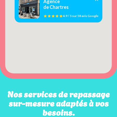
Agence
de Chartres
4.9 / 5
sur
58 avis
Google
Nos services de repassage
sur-mesure adaptés à vos
besoins.