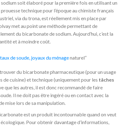
sodium soit élaboré pour la première fois en utilisant un
e prouesse technique pour l’époque au chimiste français
striel, via du trona, est réellement mis en place par
 Solvay met au point une méthode permettant de
lement du bicarbonate de sodium. Aujourd’hui, c’est la
antité et à moindre coût.
staux de soude, joyaux du
ménage
naturel”
 retrouver du bicarbonate pharmaceutique (pour un usage
es de cuisine) et technique (uniquement pour les
tâches
ve que les autres, il est donc recommandé de faire
de. Il ne doit pas être ingéré ou en contact avec la
 de mise lors de sa manipulation.
bicarbonate est un produit incontournable quand on veut
e écologique. Pour obtenir davantage d’informations,