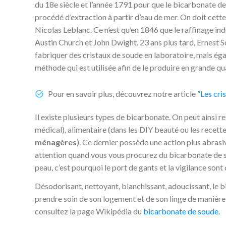
du 18e siècle et l’année 1791 pour que le bicarbonate de 
procédé d’extraction à partir d’eau de mer. On doit cett
Nicolas Leblanc. Ce n’est qu’en 1846 que le raffinage indu
Austin Church et John Dwight. 23 ans plus tard, Ernest
fabriquer des cristaux de soude en laboratoire, mais éga
méthode qui est utilisée afin de le produire en grande qu
Pour en savoir plus, découvrez notre article
”Les cri
Il existe plusieurs types de bicarbonate. On peut ainsi
médical), alimentaire (dans les DIY beauté ou les recett
ménagères
). Ce dernier possède une action plus abrasi
attention quand vous vous procurez du bicarbonate de sou
peau, c’est pourquoi le port de gants et la vigilance sont
Désodorisant, nettoyant, blanchissant, adoucissant, le 
prendre soin de son logement et de son linge de manièr
consultez la page Wikipédia du
bicarbonate de soude
.