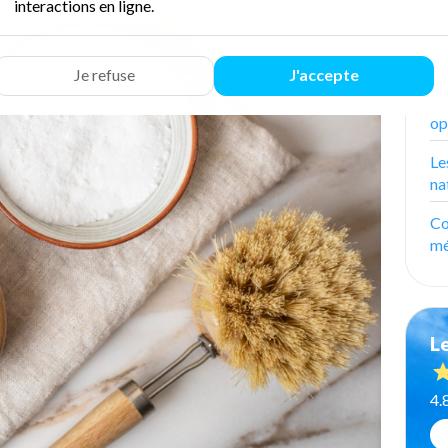
et
interactions en ligne.
Le
éc
Je refuse
J'accepte
Le
op
Le
na
Co
mé
Le
4.