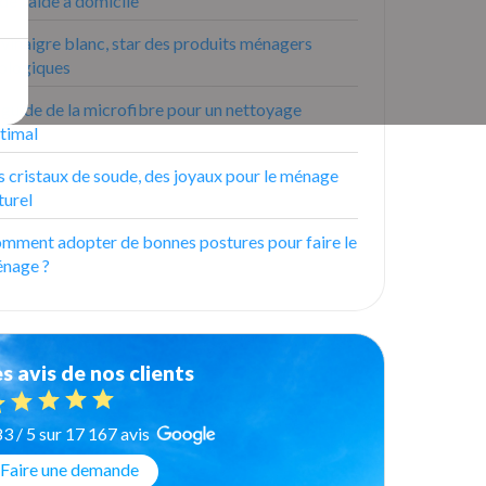
 de l'aide à domicile
 vinaigre blanc, star des produits ménagers
ologiques
 guide de la microfibre pour un nettoyage
timal
s cristaux de soude, des joyaux pour le ménage
turel
mment adopter de bonnes postures pour faire le
nage ?
s avis de nos clients
83 / 5 sur 17 167 avis
Faire une demande