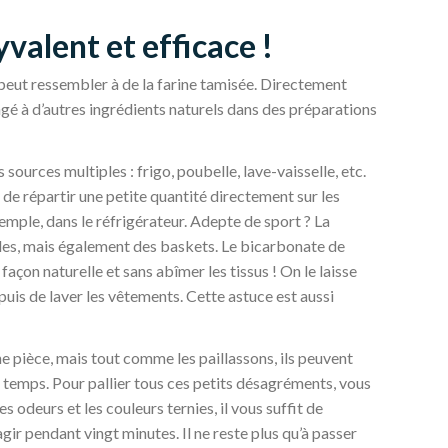
valent et efficace !
 peut ressembler à de la farine tamisée. Directement
ngé à d’autres ingrédients naturels dans des préparations
ources multiples : frigo, poubelle, lave-vaisselle, etc.
 de répartir une petite quantité directement sur les
emple, dans le réfrigérateur. Adepte de sport ? La
iles, mais également des baskets. Le bicarbonate de
façon naturelle et sans abîmer les tissus ! On le laisse
 puis de laver les vêtements. Cette astuce est aussi
ne pièce, mais tout comme les paillassons, ils peuvent
 temps. Pour pallier tous ces petits désagréments, vous
 odeurs et les couleurs ternies, il vous suffit de
gir pendant vingt minutes. Il ne reste plus qu’à passer