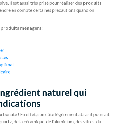
ssive, il est aussi très prisé pour réaliser des
produits
prendre en compte certaines précautions quand on
s
produits ménagers
:
cer
races
optimal
lcaire
ingrédient naturel qui
ndications
arbonate ! En effet, son côté légèrement abrasif pourrait
rtz, de la céramique, de l’aluminium, des vitres, du