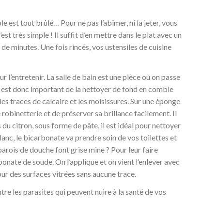
le est tout brûlé… Pour ne pas l’abîmer, ni la jeter, vous
st très simple ! Il suffit d’en mettre dans le plat avec un
de minutes. Une fois rincés, vos ustensiles de cuisine
r l’entretenir. La salle de bain est une pièce où on passe
 est donc important de la nettoyer de fond en comble
 les traces de calcaire et les moisissures. Sur une éponge
obinetterie et de préserver sa brillance facilement. Il
us du citron, sous forme de pâte, il est idéal pour nettoyer
anc, le bicarbonate va prendre soin de vos toilettes et
 parois de douche font grise mine ? Pour leur faire
onate de soude. On l’applique et on vient l’enlever avec
pour des surfaces vitrées sans aucune trace.
ntre les parasites qui peuvent nuire à la santé de vos