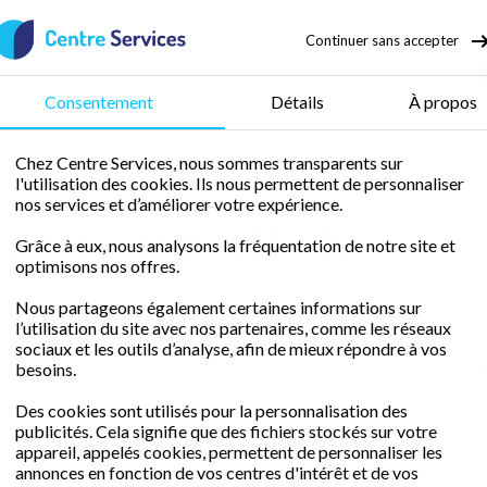
Continuer sans accepter
50 % de crédit d’impôt
Consentement
Détails
À propos
Chez Centre Services, nous sommes transparents sur
l'utilisation des cookies. Ils nous permettent de personnaliser
 de soude l incontournable du menage ecologique
nos services et d’améliorer votre expérience.
R
, l’incontournable du
Grâce à eux, nous analysons la fréquentation de notre site et
optimisons nos offres.
Nous partageons également certaines informations sur
l’utilisation du site avec nos partenaires, comme les réseaux
nos conseils pour bien intégrer le bicarbonate de soude à
sociaux et les outils d’analyse, afin de mieux répondre à vos
Ar
besoins.
Le
Des cookies sont utilisés pour la personnalisation des
mé
publicités. Cela signifie que des fichiers stockés sur votre
appareil, appelés cookies, permettent de personnaliser les
Fo
annonces en fonction de vos centres d'intérêt et de vos