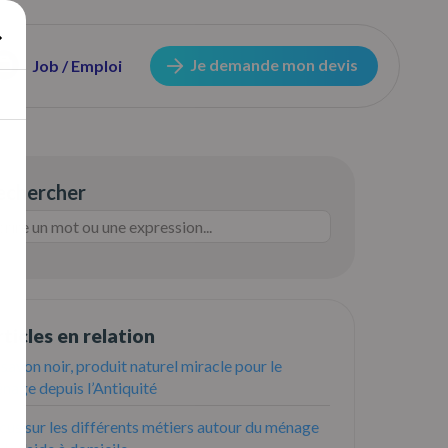
Je demande mon devis
Job / Emploi
echercher
ticles en relation
 savon noir, produit naturel miracle pour le
nage depuis l’Antiquité
cus sur les différents métiers autour du ménage