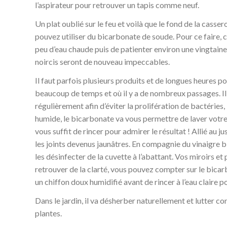
l’aspirateur pour retrouver un tapis comme neuf.
Un plat oublié sur le feu et voilà que le fond de la cassero
pouvez utiliser du bicarbonate de soude. Pour ce faire, c’e
peu d’eau chaude puis de patienter environ une vingtaine 
noircis seront de nouveau impeccables.
Il faut parfois plusieurs produits et de longues heures pou
beaucoup de temps et où il y a de nombreux passages. Il
régulièrement afin d’éviter la prolifération de bactéries,
humide, le bicarbonate va vous permettre de laver votre r
vous suffit de rincer pour admirer le résultat ! Allié au j
les joints devenus jaunâtres. En compagnie du vinaigre bl
les désinfecter de la cuvette à l’abattant. Vos miroirs et
retrouver de la clarté, vous pouvez compter sur le bicarb
un chiffon doux humidifié avant de rincer à l’eau claire 
Dans le jardin, il va désherber naturellement et lutter co
plantes.