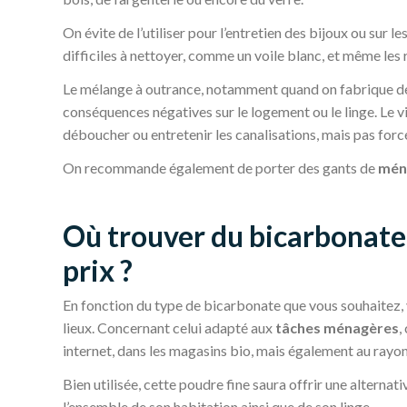
On évite de l’utiliser pour l’entretien des bijoux ou sur le
difficiles à nettoyer, comme un voile blanc, et même les 
Le mélange à outrance, notamment quand on fabrique 
conséquences négatives sur le logement ou le linge. Le v
déboucher ou entretenir les canalisations, mais pas for
On recommande également de porter des gants de
mén
Où trouver du bicarbonate 
prix ?
En fonction du type de bicarbonate que vous souhaitez, v
lieux. Concernant celui adapté aux
tâches ménagères
,
internet, dans les magasins bio, mais également au ray
Bien utilisée, cette poudre fine saura offrir une altern
l’ensemble de son habitation ainsi que de son linge.