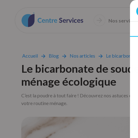
Nos services
Accueil
Blog
Nos articles
Le bicarbonate
Le bicarbonate de soude
ménage écologique
C’est la poudre à tout faire ! Découvrez nos astuces et 
votre routine ménage.