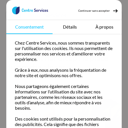
Continuer sans accepter
Consentement
Détails
À propos
Accueil
Blog
Nos articles
Chez Centre Services, nous sommes transparents
Maladie et handicap la place du proche aidant
sur l'utilisation des cookies. Ils nous permettent de
personnaliser nos services et d’améliorer votre
Maladie et handicap : la place
expérience.
du proche aidant
Grâce à eux, nous analysons la fréquentation de
notre site et optimisons nos offres.
Accompagnement et soutien d’une personne en difficulté,
la place du proche aidant ou aidant naturel…
Nous partageons également certaines
informations sur l’utilisation du site avec nos
partenaires, comme les réseaux sociaux et les
outils d’analyse, afin de mieux répondre à vos
besoins.
Des cookies sont utilisés pour la personnalisation
des publicités. Cela signifie que des fichiers