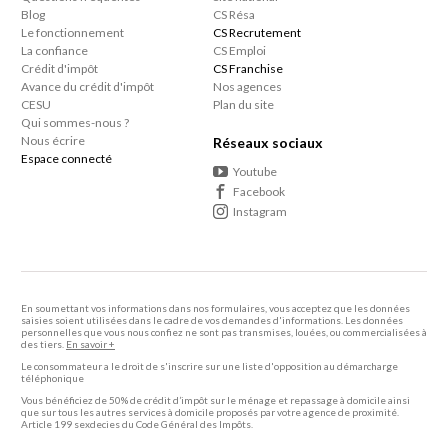
Blog
CS Résa
Le fonctionnement
CS Recrutement
La confiance
CS Emploi
Crédit d'impôt
CS Franchise
Avance du crédit d'impôt
Nos agences
CESU
Plan du site
Qui sommes-nous ?
Nous écrire
Réseaux sociaux
Espace connecté
Youtube
Facebook
Instagram
En soumettant vos informations dans nos formulaires, vous acceptez que les données
saisies soient utilisées dans le cadre de vos demandes d'informations. Les données
personnelles que vous nous confiez ne sont pas transmises, louées, ou commercialisées à
des tiers.
En savoir +
Le consommateur a le droit de s'inscrire sur une liste d'opposition au démarcharge
téléphonique
Vous bénéficiez de 50% de crédit d’impôt sur le ménage et repassage à domicile ainsi
que sur tous les autres services à domicile proposés par votre agence de proximité.
Article 199 sexdecies du Code Général des Impôts.