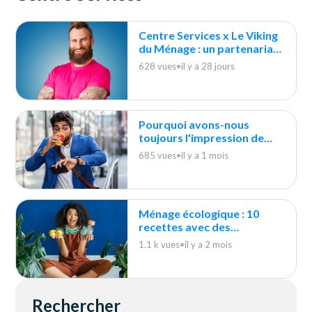
Centre Services x Le Viking
du Ménage : un partenariat
durable
628 vues
•
il y a 28 jours
Pourquoi avons-nous
toujours l'impression de
courir après le ménage ?
685 vues
•
il y a 1 mois
Ménage écologique : 10
recettes avec des
indispensables du quotidien
1.1 k vues
•
il y a 2 mois
Rechercher