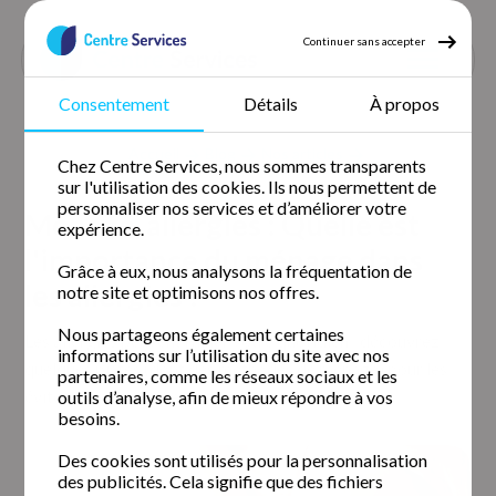
Continuer sans accepter
Consentement
Détails
À propos
Accueil
Blog
Nos articles
Chez Centre Services, nous sommes transparents
Comment bien vivre avec ses allergies
sur l'utilisation des cookies. Ils nous permettent de
personnaliser nos services et d’améliorer votre
Ménage, allergies : Quelle est
expérience.
l'importance du ménage dans
Grâce à eux, nous analysons la fréquentation de
les allergies ?
notre site et optimisons nos offres.
Nous partageons également certaines
Les allergies peuvent ruiner votre quotidien : découvrez
informations sur l’utilisation du site avec nos
quelques pistes (dont des méthodes de ménage) pour les
partenaires, comme les réseaux sociaux et les
éviter, et mieux vivre avec celles-ci.
outils d’analyse, afin de mieux répondre à vos
besoins.
Des cookies sont utilisés pour la personnalisation
des publicités. Cela signifie que des fichiers